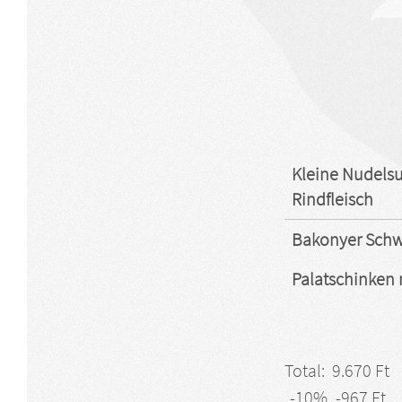
Kleine Nudelsu
Rindfleisch
Bakonyer Schw
Palatschinken
Total:
9.670 Ft
-10%
-967 Ft