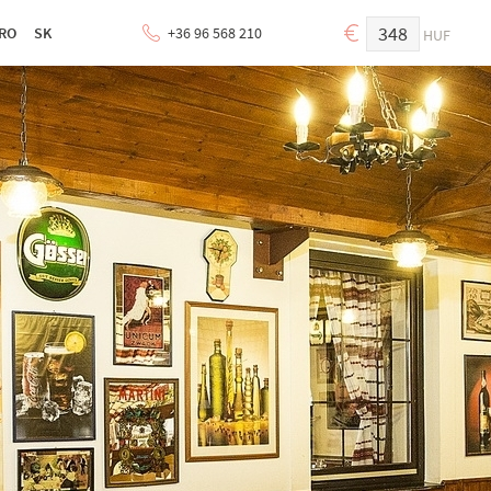
348
RO
SK
+36 96 568 210
HUF