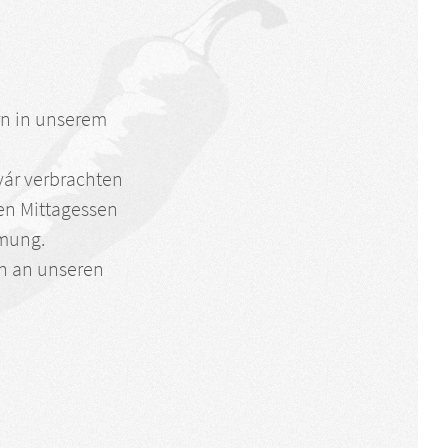
rn in unserem
vár verbrachten
en Mittagessen
mmung.
ch an unseren