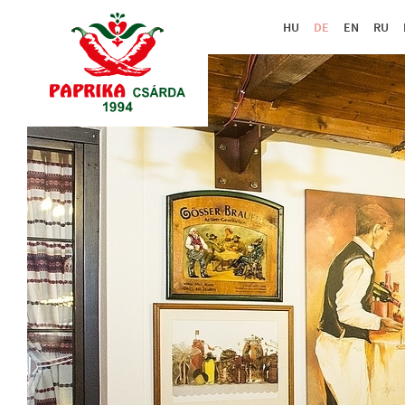
HU
DE
EN
RU