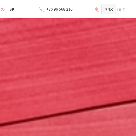
348
RO
SK
+36 96 568 210
HUF